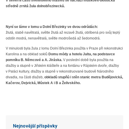
V severní části světelského masívu se nachází muskovit-biotitická
středně zrnitá žula dolnobřezinecká.
Nyní se láme v lomu u Dolní Březinky ve dvou odrůdách:
žlutá, slabě navětralá, světle žlutá až rezavě žlutá, oblíbená pro svůj teplý
odstín modrá, nenavětralá, světle modrošedá až šedomodrá.
V minulosti byla žula z lomu Dolní Březinka použita v Praze při rekonstrukci
Karolina a na obklad soklů
Domu módy a hotelu Jalta, na podstavce
pomníku B. Němcové a A. Jiráska.
V poslední době byla použita na
dlažby a stupně v Jiřském klášteře a na fontánu v Rájském dvoře, dlažby
v Paláci kultury, dlažby a stupně v rekonstruované budově Národního
divadla, na části dlažeb,
obkladů stupňů i stěn stanic metra Budějovická,
Kačerov, Dejvická, Můstek A i B a Želivského.
Nejnovější příspěvky