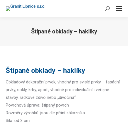
Search:
Štípané obklady – haklíky
You are here:
Štípané obklady – haklíky
Obkladový dekorační prvek, vhodný pro svislé prvky – fasádní
prvky, sokly, krby, apod., vhodné pro individuální i veřejné
stavby, řádkové zdivo nebo „divočina“.
Povrchová úprava: štípaný povrch
Rozměry výrobků: jsou dle přání zákazníka
Síla: od 3 cm